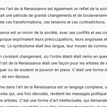
s l'art de la Renaissance est également un reflet de la soc
ait une période de grands changements et de bouleverseme
ète ces transformations, ces tensions et ces contradictions.
sance est un miroir de la société, avec ses conflits et ses c
 époque exprimaient leurs préoccupations, leurs angoisses et
res. Le symbolisme était leur langue, leur moyen de commu
constant changement, où l'ordre établi était remis en quest
'art de la Renaissance était une façon pour les artistes de 
iquer ou de soutenir le pouvoir en place. C'était une forme 
ux de son époque.
sme dans l'art de la Renaissance est un langage complexe, 
les qui, une fois décodés, révèlent les messages politique
s artistes. C'est une forme d'art intellectuelle, qui demande
ne certaine sensibilité pour être pleinement comprise et app