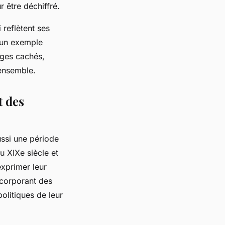
 être déchiffré.
 reflètent ses
t un exemple
ages cachés,
 ensemble.
t des
ussi une période
u XIXe siècle et
xprimer leur
ncorporant des
olitiques de leur