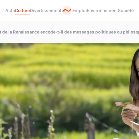
Actu
Culture
Divertissement
Emploi
Environnement
Société
 de la Renaissance encode-t-il des messages politiques ou philoso