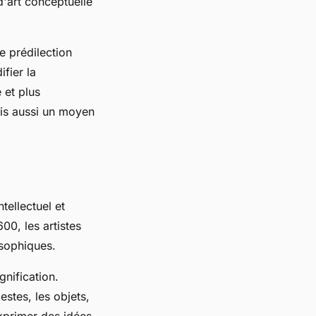
d'art conceptuelle
 prédilection
fier la
 et plus
ais aussi un moyen
tellectuel et
00, les artistes
osophiques.
nification.
stes, les objets,
exprimer des idées