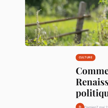
CULTURE
Comment
Renaiss
politiq
D
Damien
7 mai 