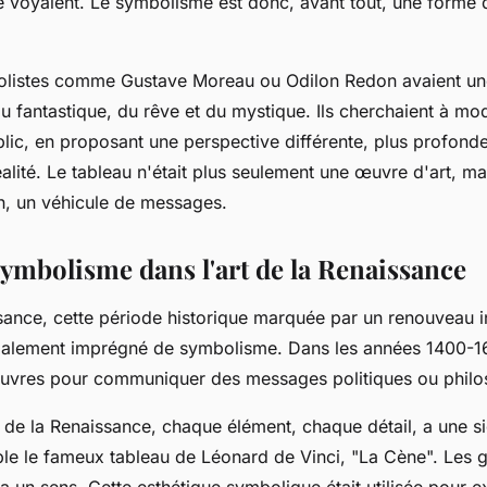
le voyaient. Le symbolisme est donc, avant tout, une forme 
bolistes comme Gustave Moreau ou Odilon Redon avaient une
u fantastique, du rêve et du mystique. Ils cherchaient à modi
lic, en proposant une perspective différente, plus profonde
alité. Le tableau n'était plus seulement une œuvre d'art, m
, un véhicule de messages.
symbolisme dans l'art de la Renaissance
ssance, cette période historique marquée par un renouveau in
 également imprégné de symbolisme. Dans les années 1400-16
 œuvres pour communiquer des messages politiques ou phil
 de la Renaissance, chaque élément, chaque détail, a une sig
e le fameux tableau de Léonard de Vinci, "La Cène". Les ge
 a un sens. Cette esthétique symbolique était utilisée pour 