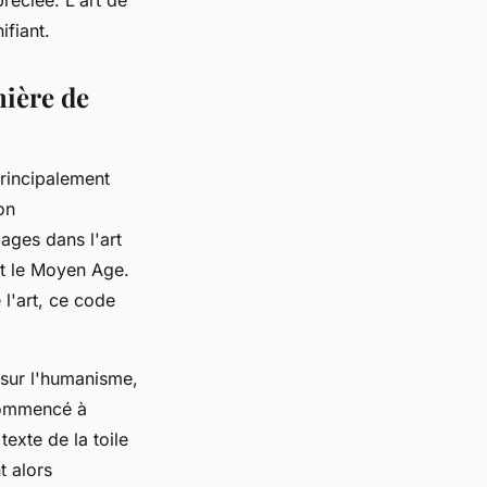
ifiant.
nière de
principalement
on
mages dans l'art
nt le Moyen Age.
 l'art, ce code
 sur l'humanisme,
 commencé à
exte de la toile
t alors