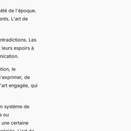
iété de l'époque.
nts. L'art de
ontradictions. Les
 leurs espoirs à
nication.
ion, le
s'exprimer, de
d'art engagée, qui
un système de
s ou
 une certaine
réciée. L'art de