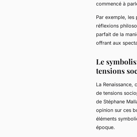
commencé à parler
Par exemple, les 
réflexions philos
parfait de la man
offrant aux spect
Le symbolism
tensions soc
La Renaissance, ca
de tensions sociop
de Stéphane Malla
opinion sur ces b
éléments symboliq
époque.