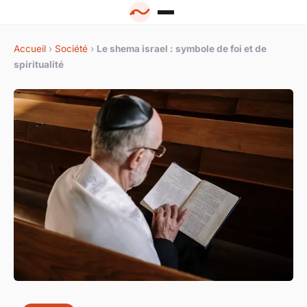
Accueil
›
Société
›
Le shema israel : symbole de foi et de
spiritualité