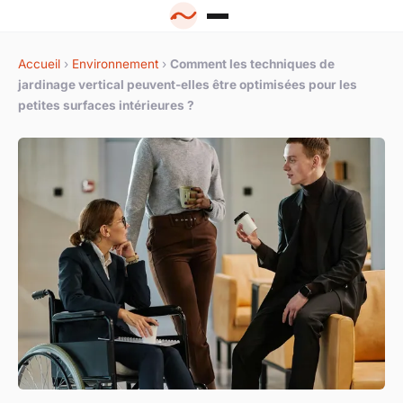
Accueil
›
Environnement
›
Comment les techniques de
jardinage vertical peuvent-elles être optimisées pour les
petites surfaces intérieures ?