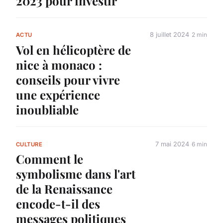
2023 pour investir
8 juillet 2024
2 min
ACTU
Vol en hélicoptère de
nice à monaco :
conseils pour vivre
une expérience
inoubliable
7 mai 2024
6 min
CULTURE
Comment le
symbolisme dans l'art
de la Renaissance
encode-t-il des
messages politiques