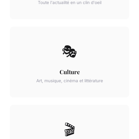
Toute l'actualité en un clin d'oeil
🎭
Culture
Art, musique, cinéma et littérature
🎬