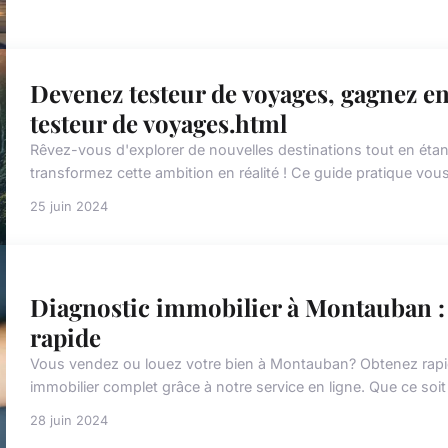
Devenez testeur de voyages, gagnez en
testeur de voyages.html
Rêvez-vous d'explorer de nouvelles destinations tout en éta
transformez cette ambition en réalité ! Ce guide pratique vous
25 juin 2024
Diagnostic immobilier à Montauban : 
rapide
Vous vendez ou louez votre bien à Montauban? Obtenez rapi
immobilier complet grâce à notre service en ligne. Que ce soi
28 juin 2024