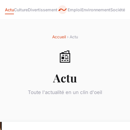
Actu
Culture
Divertissement
Emploi
Environnement
Société
Accueil
› Actu
📰
Actu
Toute l'actualité en un clin d'oeil