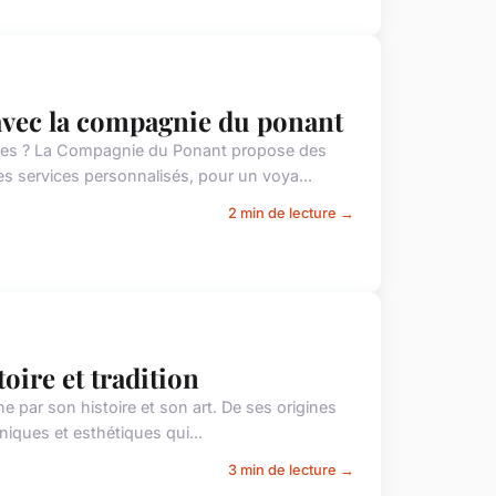
 avec la compagnie du ponant
ables ? La Compagnie du Ponant propose des
s services personnalisés, pour un voya...
2 min de lecture →
toire et tradition
ne par son histoire et son art. De ses origines
niques et esthétiques qui...
3 min de lecture →