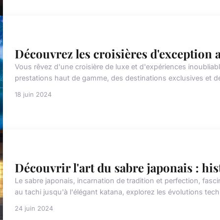
Découvrez les croisières d'exception
Vous rêvez d'une croisière de luxe et d'expériences inoubli
prestations haut de gamme, des destinations exclusives et de
18 juin 2024
Découvrir l'art du sabre japonais : his
Le sabre japonais, incarnation de tradition et perfection, fasci
au tachi jusqu'à l'élégant katana, explorez les évolutions tech
24 juin 2024