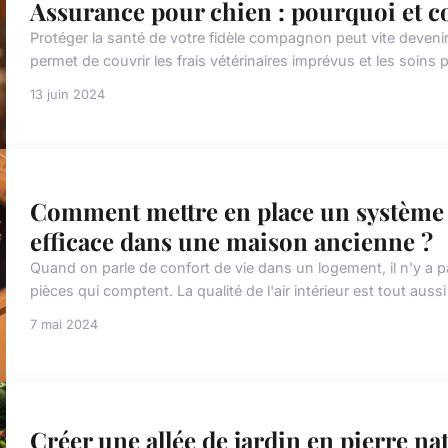
Assurance pour chien : pourquoi et 
Protéger la santé de votre fidèle compagnon peut vite deven
permet de couvrir les frais vétérinaires imprévus et les soins p
13 juin 2024
Comment mettre en place un système d
efficace dans une maison ancienne ?
Quand on parle de confort de vie dans un logement, il n'y a 
pièces qui comptent. La qualité de l'air intérieur est tout auss
7 mai 2024
Créer une allée de jardin en pierre nat