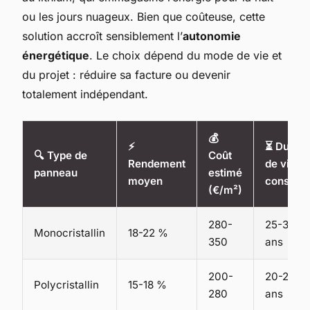
ou les jours nuageux. Bien que coûteuse, cette
solution accroît sensiblement l’
autonomie
énergétique
. Le choix dépend du mode de vie et
du projet : réduire sa facture ou devenir
totalement indépendant.
💰
⚡
⏳ Durée
🔍 Type de
Coût
Rendement
de vie
panneau
estimé
moyen
constaté
(€/m²)
280-
25-30
Monocristallin
18-22 %
350
ans
200-
20-25
Polycristallin
15-18 %
280
ans